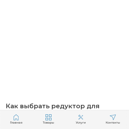
Как выбрать редуктор для
газового баллона: виды,
маркировка, цены | Арника-
Главная
Товары
Услуги
Контакты